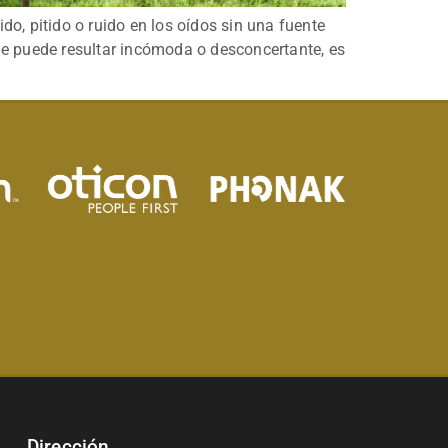
do, pitido o ruido en los oídos sin una fuente
e puede resultar incómoda o desconcertante, es
Dirección