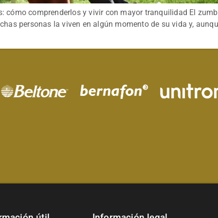
os: cómo comprenderlos y vivir con mayor tranquilidad El zumbi
chas personas la viven en algún momento de su vida y, aunqu
rmación útil
Información legal