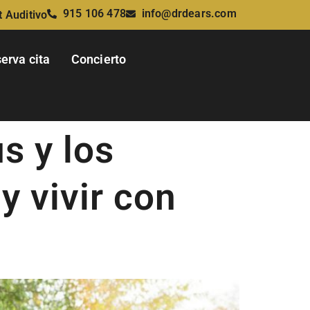
915 106 478
info@drdears.com
t Auditivo
erva cita
Concierto
s y los
 vivir con