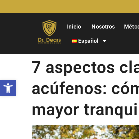
Inicio
Nosotros
Méto
Español
7 aspectos cla
Abrir barra de herramientas
acúfenos: cóm
mayor tranqui