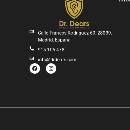
Calle Francos Rodriguez 60, 28039,
Madrid, España
915 106 478
info@drdears.com