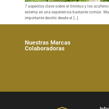
7 aspectos clave sobre el tinnitus y los acúfen
externa es una experiencia bastante común. Mu
importante decirlo desde el […]
Nuestras Marcas
Colaboradoras
Info