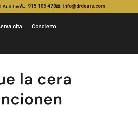
915 106 478
info@drdears.com
t Auditivo
erva cita
Concierto
ue la cera
funcionen