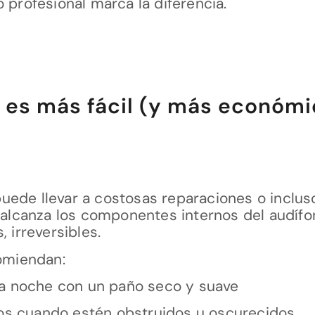
 profesional marca la diferencia.
e es más fácil (y más económi
ede llevar a costosas reparaciones o incluso
n alcanza los componentes internos del audíf
 irreversibles.
comiendan:
ada noche con un paño seco y suave
tros cuando estén obstruidos u oscurecidos