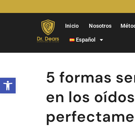
Inicio
Nosotros
Méto
Español
5 formas sen
Abrir barra de herramientas
en los oído
perfectame