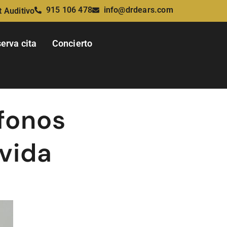
915 106 478
info@drdears.com
t Auditivo
erva cita
Concierto
ífonos
vida